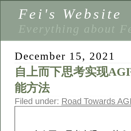
Fei's Website
Everything about F
December 15, 2021
自上而下思考实现AG
能方法
Filed under:
Road Towards AG